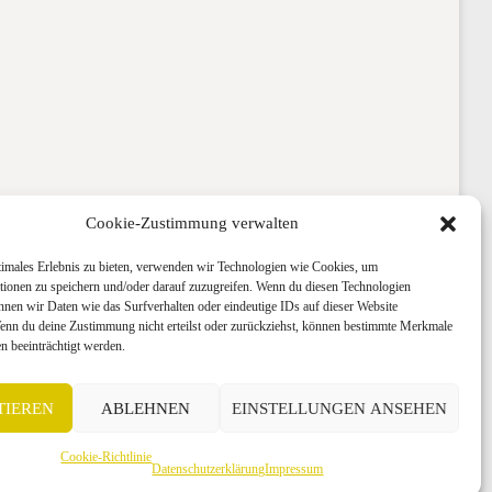
Cookie-Zustimmung verwalten
timales Erlebnis zu bieten, verwenden wir Technologien wie Cookies, um
tionen zu speichern und/oder darauf zuzugreifen. Wenn du diesen Technologien
nnen wir Daten wie das Surfverhalten oder eindeutige IDs auf dieser Website
Wenn du deine Zustimmung nicht erteilst oder zurückziehst, können bestimmte Merkmale
n beeinträchtigt werden.
+49 (0) 30 403 646 740
Anfahrtskarte
TIEREN
ABLEHNEN
EINSTELLUNGEN ANSEHEN
Cookie-Richtlinie
Datenschutzerklärung
Impressum