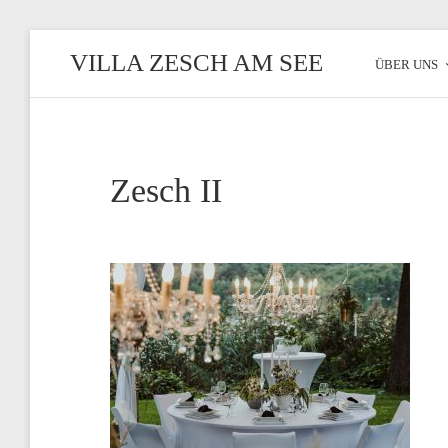
Zum
VILLA ZESCH AM SEE
Inhalt
ÜBER UNS
Exklusives
Ambiente
am
See
Zesch II