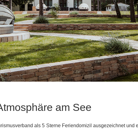
e Atmosphäre am See
rismusverband als
5 Sterne Feriendomizil
ausgezeichnet und eig