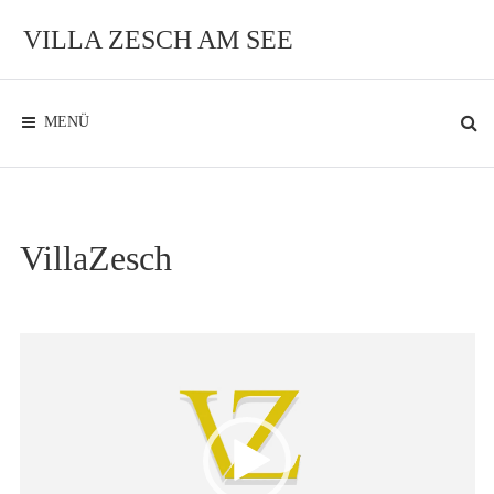
Zum
Inhalt
VILLA ZESCH AM SEE
Exklusives
Ambiente
am
See
MENÜ
VillaZesch
Video-
Player