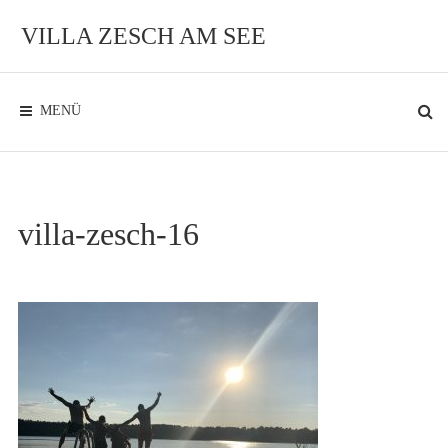
Zum
Inhalt
VILLA ZESCH AM SEE
Exklusives
Ambiente
am
See
MENÜ
villa-zesch-16