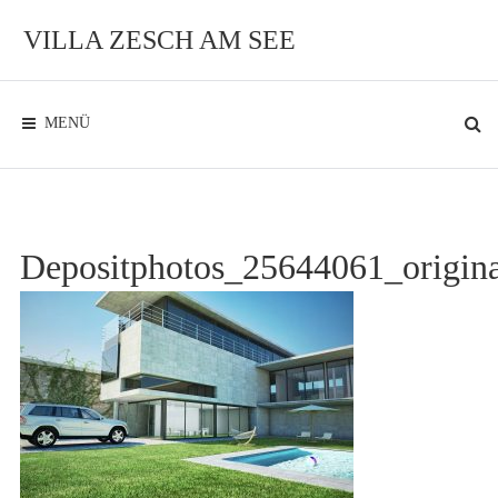
Zum
Inhalt
VILLA ZESCH AM SEE
Exklusives
Ambiente
am
See
MENÜ
Depositphotos_25644061_origina