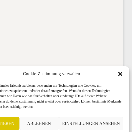
Cookie-Zustimmung verwalten
timales Erlebnis zu bieten, verwenden wir Technologien wie Cookies, um
tionen zu speichern und/oder darauf zuzugreifen. Wenn du diesen Technologien
nnen wir Daten wie das Surfverhalten oder eindeutige IDs auf dieser Website
Wenn du deine Zustimmung nicht erteilst oder zurückziehst, können bestimmte Merkmale
n beeinträchtigt werden.
+49 (0) 30 403 646 740
Anfahrtskarte
TIEREN
ABLEHNEN
EINSTELLUNGEN ANSEHEN