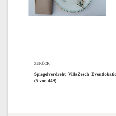
Beitragsnavigation
ZURÜCK
Vorheriger
Spiegelverdreht_VillaZesch_Eventlokati
Beitrag:
(5 von 449)