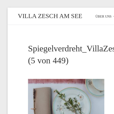
Zum
VILLA ZESCH AM SEE
Inhalt
ÜBER UNS
Exklusives
Ambiente
am
See
Spiegelverdreht_VillaZ
(5 von 449)