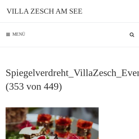
Zum
Inhalt
VILLA ZESCH AM SEE
Exklusives
Ambiente
am
See
MENÜ
Spiegelverdreht_VillaZesch_Eve
(353 von 449)