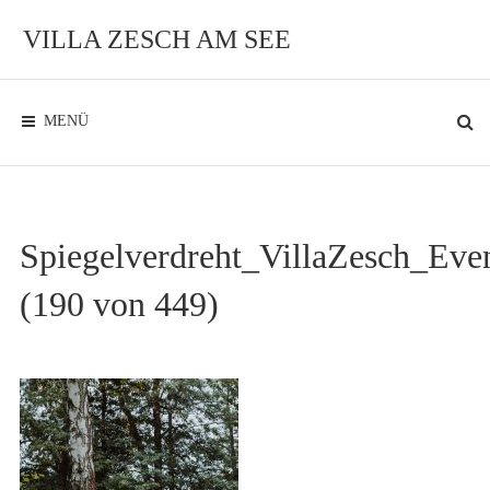
Zum
Inhalt
VILLA ZESCH AM SEE
Exklusives
Ambiente
am
See
MENÜ
Spiegelverdreht_VillaZesch_Eve
(190 von 449)