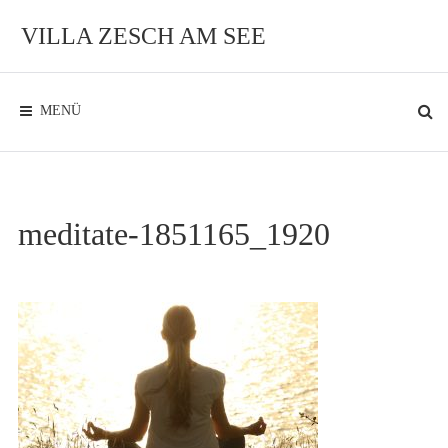
Zum
Inhalt
VILLA ZESCH AM SEE
Exklusives
Ambiente
am
See
MENÜ
meditate-1851165_1920