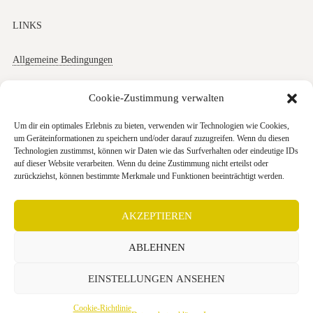
LINKS
Allgemeine Bedingungen
Datenschutz
Cookie-Zustimmung verwalten
Impressum
Um dir ein optimales Erlebnis zu bieten, verwenden wir Technologien wie Cookies,
um Geräteinformationen zu speichern und/oder darauf zuzugreifen. Wenn du diesen
Cookies
Technologien zustimmst, können wir Daten wie das Surfverhalten oder eindeutige IDs
auf dieser Website verarbeiten. Wenn du deine Zustimmung nicht erteilst oder
zurückziehst, können bestimmte Merkmale und Funktionen beeinträchtigt werden.
AKZEPTIEREN
+49 (0) 30 403 646 740
ABLEHNEN
Anfahrtskarte
EINSTELLUNGEN ANSEHEN
Villa Zesch am See © 2026
Cookie-Richtlinie