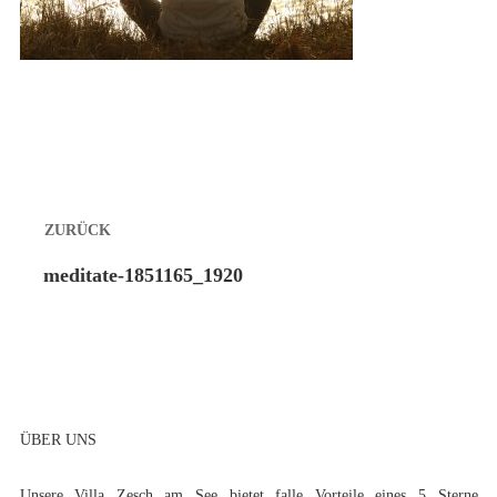
Beitragsnavigation
ZURÜCK
Vorheriger
meditate-1851165_1920
Beitrag:
ÜBER UNS
Unsere
Villa Zesch am See
bietet falle Vorteile eines 5 Sterne