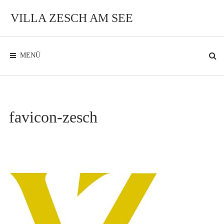
Zum
Inhalt
VILLA ZESCH AM SEE
Exklusives
Ambiente
am
See
MENÜ
favicon-zesch