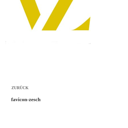
Beitragsnavigation
ZURÜCK
Vorheriger
favicon-zesch
Beitrag: