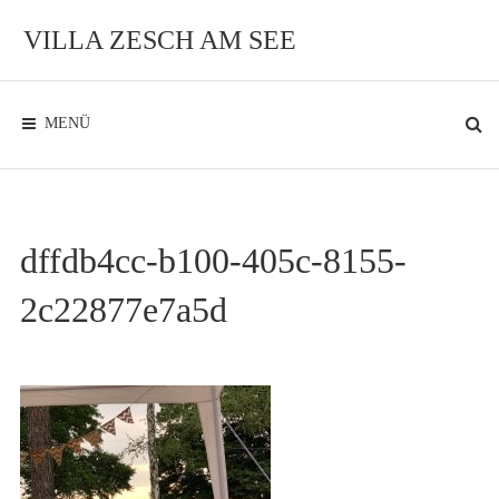
Zum
Inhalt
VILLA ZESCH AM SEE
Exklusives
Ambiente
am
See
MENÜ
dffdb4cc-b100-405c-8155-
2c22877e7a5d