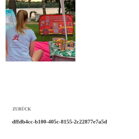
Beitragsnavigation
ZURÜCK
Vorheriger
dffdb4cc-b100-405c-8155-2c22877e7a5d
Beitrag: