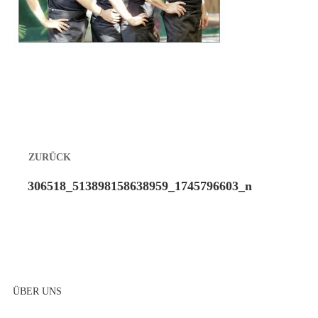
Beitragsnavigation
ZURÜCK
Vorheriger
306518_513898158638959_1745796603_n
Beitrag:
ÜBER UNS