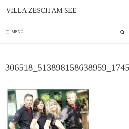
Zum
Inhalt
VILLA ZESCH AM SEE
Exklusives
Ambiente
am
See
MENÜ
306518_513898158638959_174