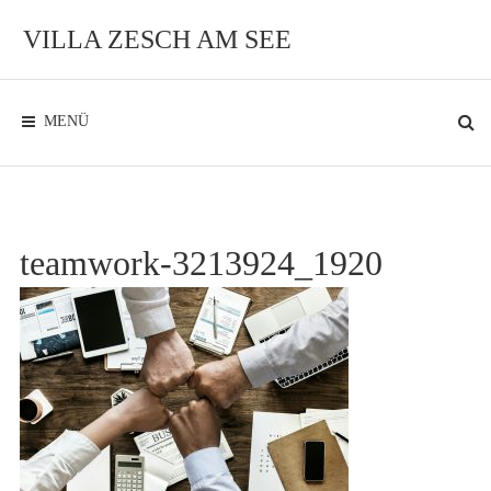
Zum
Inhalt
VILLA ZESCH AM SEE
Exklusives
Ambiente
am
See
MENÜ
teamwork-3213924_1920