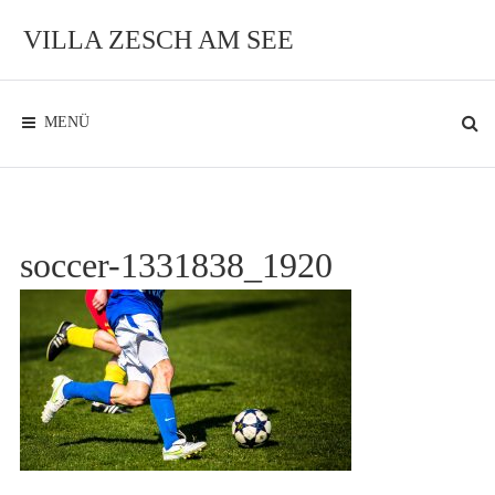
Zum
Inhalt
VILLA ZESCH AM SEE
Exklusives
Ambiente
am
See
MENÜ
soccer-1331838_1920