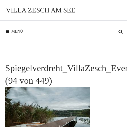
Zum
Inhalt
VILLA ZESCH AM SEE
Exklusives
Ambiente
am
See
MENÜ
Spiegelverdreht_VillaZesch_Eve
(94 von 449)