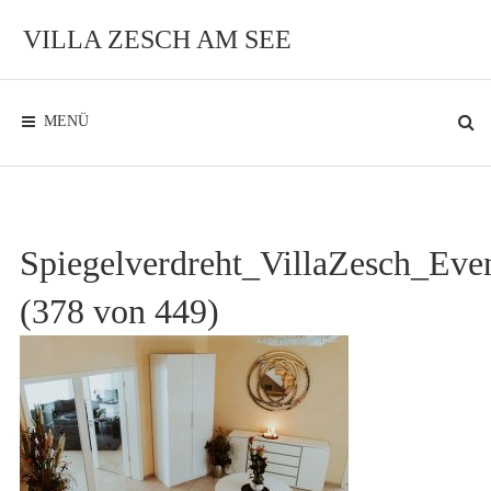
Zum
Inhalt
VILLA ZESCH AM SEE
Exklusives
Ambiente
am
See
MENÜ
Spiegelverdreht_VillaZesch_Eve
(378 von 449)