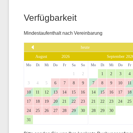
Verfügbarkeit
Mindestaufenthalt nach Vereinbarung
heute
September 202
Mo
Di
Mi
Do
Fr
Sa
So
Mo
Di
Mi
Do
Fr
1
2
1
2
3
4
3
4
5
6
7
8
9
7
8
9
10
11
10
11
12
13
14
15
16
14
15
16
17
18
17
18
19
20
21
22
23
21
22
23
24
25
24
25
26
27
28
29
30
28
29
30
31