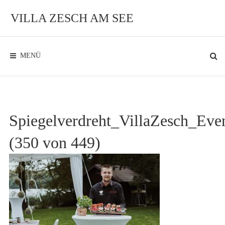
Zum
Inhalt
VILLA ZESCH AM SEE
Exklusives
Ambiente
am
See
MENÜ
Spiegelverdreht_VillaZesch_Eve
(350 von 449)