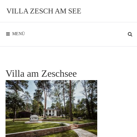
Zum
Inhalt
VILLA ZESCH AM SEE
Exklusives
Ambiente
am
See
MENÜ
Villa am Zeschsee