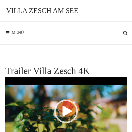
Zum
Inhalt
VILLA ZESCH AM SEE
Exklusives
Ambiente
am
See
MENÜ
Trailer Villa Zesch 4K
Video-
Player