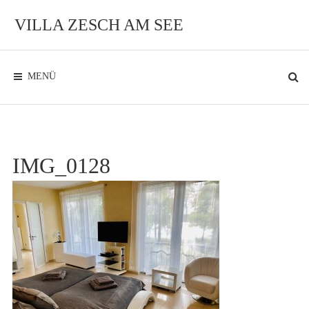
Zum
Inhalt
VILLA ZESCH AM SEE
Exklusives
Ambiente
am
See
MENÜ
IMG_0128