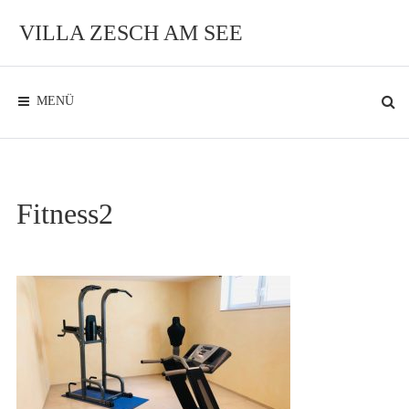
Zum
Inhalt
VILLA ZESCH AM SEE
Exklusives
Ambiente
am
See
MENÜ
Fitness2